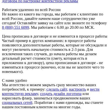
договора по настройке контекстной рекламы
Работаем удаленно по всей России
Не важно из какого вы города, мы работаем с клиентами по
всей России, давайте начнем наше сотрудничество уже
сегодня! Оставляйте заявку на сайте или звоните по телефону
8 (800) 551 6099
. Мы работаем с 6.00 до 20.00 по МСК.
Цена прописана в договоре и не изменится в процессе работы
Частый пример в других компаниях: в процессе работы
появляются дополнительные работы, которые не обсуждали и
могут увеличить начальную стоимость в 2-3 раза. Для
исключения таких случаев, до начала работы мы делаем
детальный расчет стоимости (смету, которая есть в
приложении к договору), цена прописанная в договоре - не
изменяться в процессе (конечно, если вы не захотите чего то
новенького).
С нами удобно
Мы агентство и можем закрыть сразу множество ваших
потребностей, к примеру:
сделать сайт,
настроить
и
вести
контекстную рекламу
,
создать дизайн логотипа
или
нарисовать флаер, заниматься продвижением ваших
социальных сетей
. Поработав с нами единожды, вы станете
нашим постоянным клиентом на многие годы.