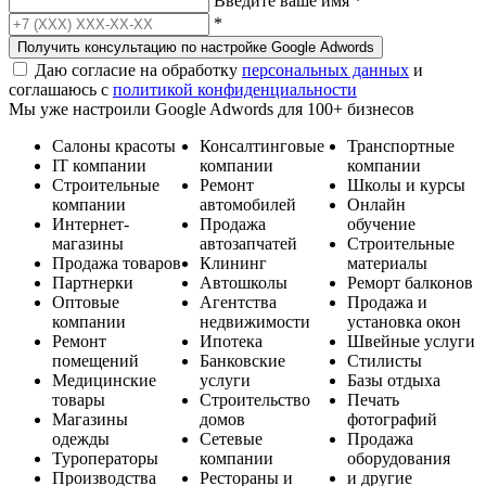
Введите ваше имя
*
*
Получить консультацию по настройке Google Adwords
Даю согласие на обработку
персональных данных
и
соглашаюсь с
политикой конфиденциальности
Мы уже настроили Google Adwords для 100+ бизнесов
Салоны красоты
Консалтинговые
Транспортные
ІТ компании
компании
компании
Строительные
Ремонт
Школы и курсы
компании
автомобилей
Онлайн
Интернет-
Продажа
обучение
магазины
автозапчатей
Строительные
Продажа товаров
Клининг
материалы
Партнерки
Автошколы
Реморт балконов
Оптовые
Агентства
Продажа и
компании
недвижимости
установка окон
Ремонт
Ипотека
Швейные услуги
помещений
Банковские
Стилисты
Медицинские
услуги
Базы отдыха
товары
Строительство
Печать
Магазины
домов
фотографий
одежды
Сетевые
Продажа
Туроператоры
компании
оборудования
Производства
Рестораны и
и другие